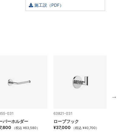
施工説（PDF）
855-031
63821-031
73551-031
ーパーホルダー
ローブフック
1穴型シン
7,800
¥37,000
混合栓
（税込 ¥63,580）
（税込 ¥40,700）
¥171,300
（