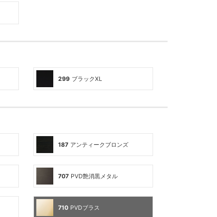
299
ブラックXL
）
187
アンティークブロンズ
707
PVD艶消黒メタル
710
PVDブラス