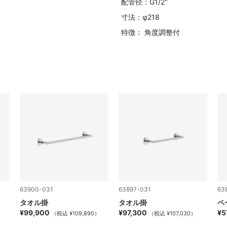
配管径：G1/2"
寸法：φ218
特徴： 角度調整付
63900-031
63897-031
63
タオル掛
タオル掛
ペ
¥99,900
¥97,300
¥5
）
（税込 ¥109,890）
（税込 ¥107,030）