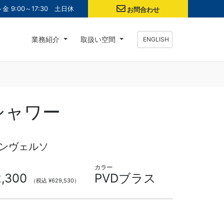
金 9:00～17:30 土日休
お問合わせ
業務紹介
取扱い空間
ENGLISH
シャワー
インヴェルソ
カラー
2,300
PVDブラス
（税込 ¥629,530）
）