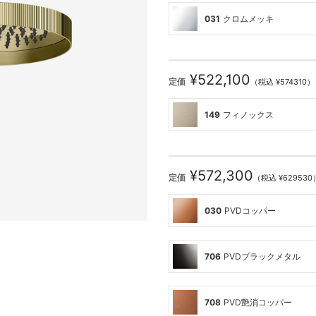
031
クロムメッキ
¥522,100
定価
（税込 ¥574310）
149
フィノックス
¥572,300
定価
（税込 ¥629530
030
PVDコッパー
706
PVDブラックメタル
708
PVD艶消コッパー