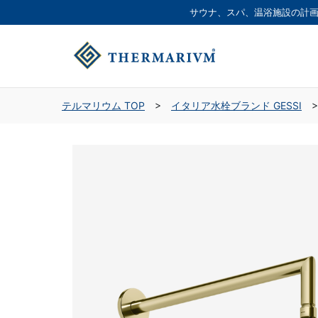
サウナ、スパ、温浴施設の
計
テルマリウム TOP
>
イタリア水栓ブランド GESSI