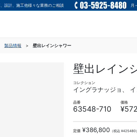
画、設計、施工他様々な業務のご相談
月～
>
製品情報
>
壁出レインシャワー
壁出レイン
コレクション
イングラナッジョ、 
品番
価格
63548-710
¥57
¥386,800
定価
（税込 ¥425480