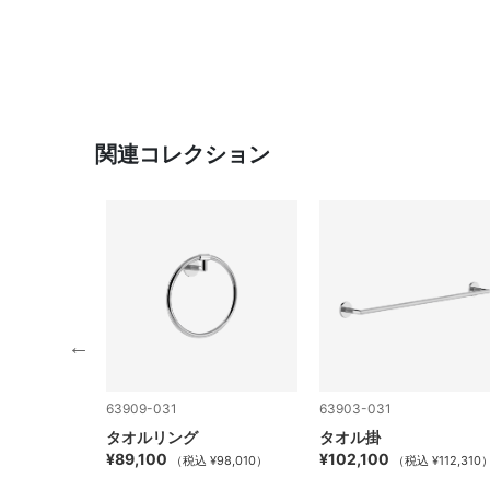
関連コレクション
63909-031
63903-031
用
タオルリング
タオル掛
¥89,100
¥102,100
 ¥260,370）
（税込 ¥98,010）
（税込 ¥112,310