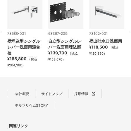
73588-031
63397-239
73102-031
バ
壁埋込型シングル
自立型シングルレ
壁出吐水口洗面用
レバー洗面用混合
バー洗面用埋込部
¥118,500
（税込
栓
¥139,700
（税込
¥130,350）
¥185,800
（税込
¥153,670）
¥204,380）
会社概要
サイトマップ
採用情報
テルマリウムSTORY
関連リンク