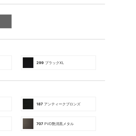
299
ブラックXL
187
アンティークブロンズ
707
PVD艶消黒メタル