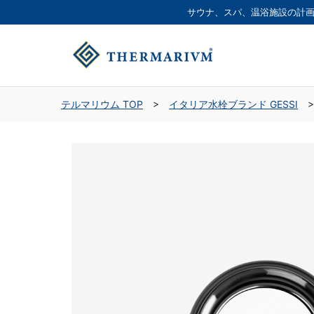
サウナ、スパ、温浴施設の
計
テルマリウム TOP
>
イタリア水栓ブランド GESSI