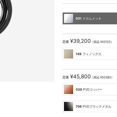
031
クロムメッキ
¥39,200
定価
（税込 ¥43120）
149
フィノックス
¥45,800
定価
（税込 ¥50380）
030
PVDコッパー
706
PVDブラックメタル