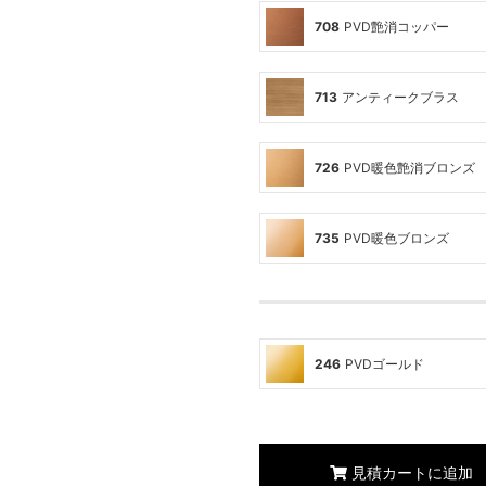
708
PVD艶消コッパー
713
アンティークブラス
726
PVD暖色艶消ブロンズ
735
PVD暖色ブロンズ
246
PVDゴールド
見積カートに追加