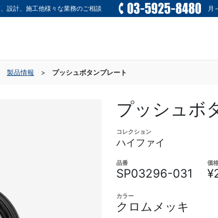
画、設計、施工他様々な業務のご相談
月～
>
製品情報
>
プッシュボタンプレート
プッシュボ
コレクション
ハイファイ
品番
価
SP03296-031
¥
カラー
クロムメッキ