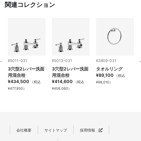
関連コレクション
65011-031
65013-031
63809-031
バ
3穴型2レバー洗面
3穴型2レバー洗面
タオルリング
用混合栓
用混合栓
¥89,100
（税込
¥434,500
¥414,600
（税込
（税込
¥98,010）
¥477,950）
¥456,060）
会社概要
サイトマップ
採用情報