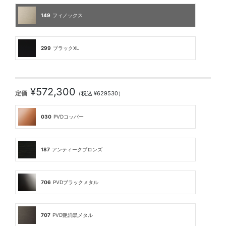
149
フィノックス
299
ブラックXL
¥572,300
定価
（税込 ¥629530）
030
PVDコッパー
187
アンティークブロンズ
706
PVDブラックメタル
707
PVD艶消黒メタル