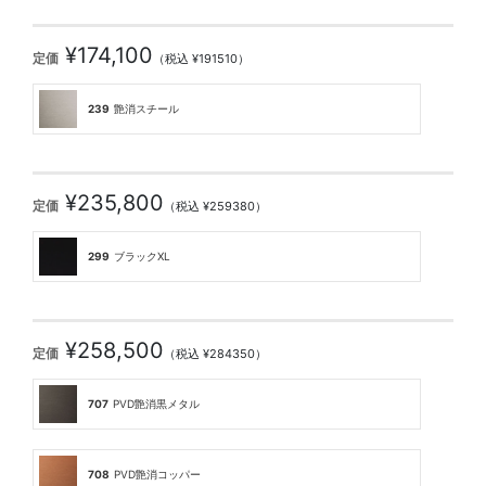
¥174,100
定価
（税込 ¥191510）
239
艶消スチール
¥235,800
定価
（税込 ¥259380）
299
ブラックXL
¥258,500
定価
（税込 ¥284350）
707
PVD艶消黒メタル
708
PVD艶消コッパー